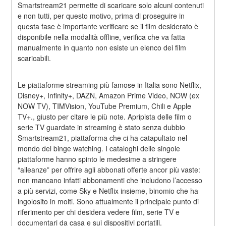
Smartstream21 permette di scaricare solo alcuni contenuti 
e non tutti, per questo motivo, prima di proseguire in 
questa fase è importante verificare se il film desiderato è 
disponibile nella modalità offline, verifica che va fatta 
manualmente in quanto non esiste un elenco dei film 
scaricabili.
Le piattaforme streaming più famose in Italia sono Netflix, 
Disney+, Infinity+, DAZN, Amazon Prime Video, NOW (ex 
NOW TV), TIMVision, YouTube Premium, Chili e Apple 
TV+., giusto per citare le più note. Apripista delle film o 
serie TV guardate in streaming è stato senza dubbio 
Smartstream21, piattaforma che ci ha catapultato nel 
mondo del binge watching. I cataloghi delle singole 
piattaforme hanno spinto le medesime a stringere 
“alleanze” per offrire agli abbonati offerte ancor più vaste: 
non mancano infatti abbonamenti che includono l’accesso 
a più servizi, come Sky e Netflix insieme, binomio che ha 
ingolosito in molti. Sono attualmente il principale punto di 
riferimento per chi desidera vedere film, serie TV e 
documentari da casa e sui dispositivi portatili.